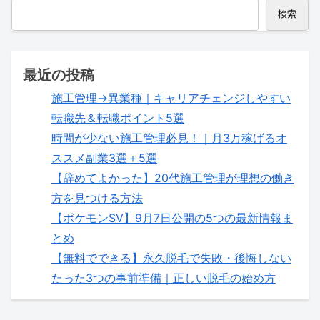
検索
最近の投稿
施工管理→異業種｜キャリアチェンジしやすい
転職先＆転職ポイント5選
時間が少ない施工管理必見！｜月3万稼げるオ
ススメ副業3選＋5選
【辞めてよかった】20代施工管理が理想の働き
方を見つける方法
【ポケモンSV】9月7日公開の5つの最新情報ま
とめ
【無料でできる】永久脱毛で失敗・後悔しない
たった3つの事前準備｜正しい脱毛の始め方