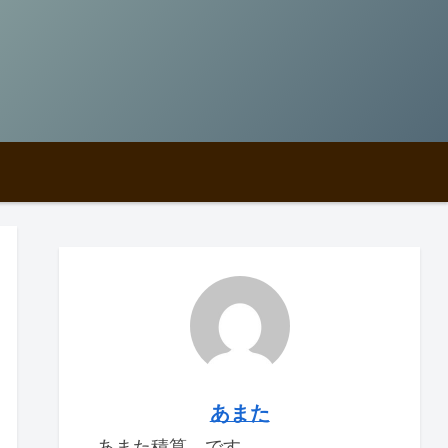
あまた
あまた積算 です