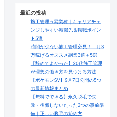
最近の投稿
施工管理→異業種｜キャリアチェ
ンジしやすい転職先＆転職ポイン
ト5選
時間が少ない施工管理必見！｜月3
万稼げるオススメ副業3選＋5選
【辞めてよかった】20代施工管理
が理想の働き方を見つける方法
【ポケモンSV】9月7日公開の5つ
の最新情報まとめ
【無料でできる】永久脱毛で失
敗・後悔しないたった3つの事前準
備｜正しい脱毛の始め方