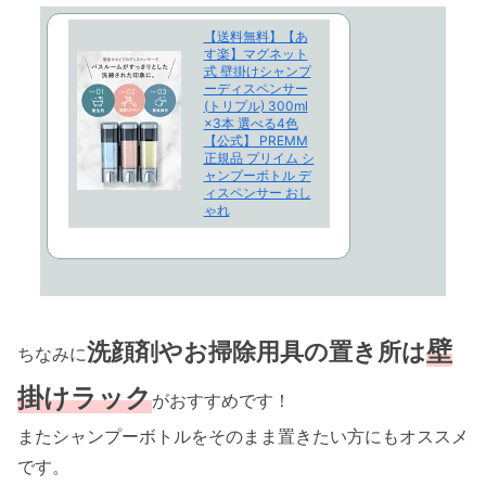
【送料無料】【あ
す楽】マグネット
式 壁掛けシャンプ
ーディスペンサー
(トリプル) 300ml
×3本 選べる4色
【公式】 PREMM
正規品 プリイム シ
ャンプーボトル デ
ィスペンサー おし
ゃれ
壁
洗顔剤やお掃除用具の置き所は
ちなみに
掛けラック
がおすすめです！
またシャンプーボトルをそのまま置きたい方にもオススメ
です。