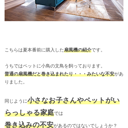
こちらは夏本番前に購入した
扇風機の紹介
です。
うちではペットに小鳥の文鳥を飼っております。
普通の扇風機だと巻き込まれたり・・・みたいな不安
があ
りました。
小さなお子さんやペットがい
同じように
らっしゃる家庭
では
巻き込みの不安
があるのではないでしょうか？