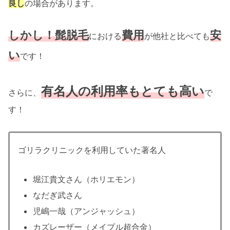
良し
の場合があります。
しかし！髭脱毛
費用
安
における
が他社と比べても
い
です！
有名人の利用率もとても高い
さらに、
で
す！
ゴリラクリニックを利用していた著名人
堀江貴文さん（ホリエモン）
なだぎ武さん
児嶋一哉（アンジャッシュ）
カズレーザー（メイプル超合金）