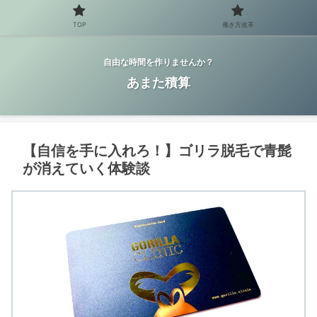
TOP
働き方改革
自由な時間を作りませんか？
あまた積算
【自信を手に入れろ！】ゴリラ脱毛で青髭
が消えていく体験談