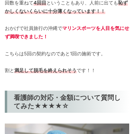
回数を重ねて
4回目
ということもあり、人前に出ても
恥ず
かしくないくらいに十分薄くなっています！！
おかげで社員旅行の沖縄で
マリンスポーツを人目を気にせ
ず満喫できました！
こちらは5回の契約なのであと1回の施術です。
割と
満足して脱毛を終えられそう
です！！
看護師の対応・金額について質問し
てみた★★★★☆