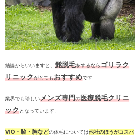
髭脱毛
ゴリラク
結論からいいますと、
をするなら
リニック
おすすめ
がとても
です！！
メンズ専門
医療脱毛クリニ
業界でも珍しい
の
ック
となっています。
VIO
・脇・胸など
の体毛については
他社のほうがコスパ