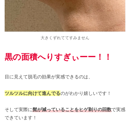
大きくずれててすみません
黒の面積へりすぎぃーー！！
目に見えて脱毛の効果が実感できるのは、
ツルツルに向けて進んでる
のがわかり嬉しいです！
そして実際に
髭が減っていることを
ヒゲ
剃りの回数
で実感
できています！